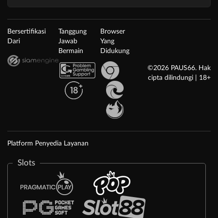
Bersertifikasi
Tanggung
Browser
Dari
Jawab
Yang
Bermain
Didukung
©2026 PAUS66. Hak
cipta dilindungi | 18+
Platform Penyedia Layanan
Slots