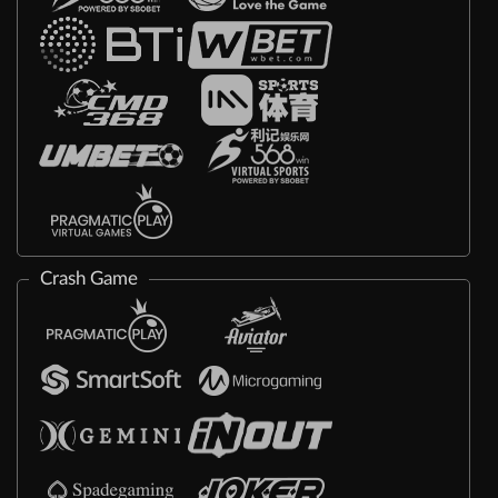
Crash Game