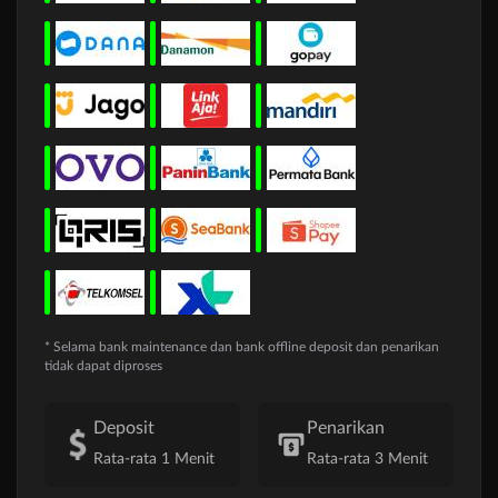
* Selama bank maintenance dan bank offline deposit dan penarikan
tidak dapat diproses
Deposit
Penarikan
Rata-rata 1 Menit
Rata-rata 3 Menit