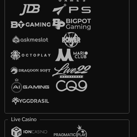
Live Casino