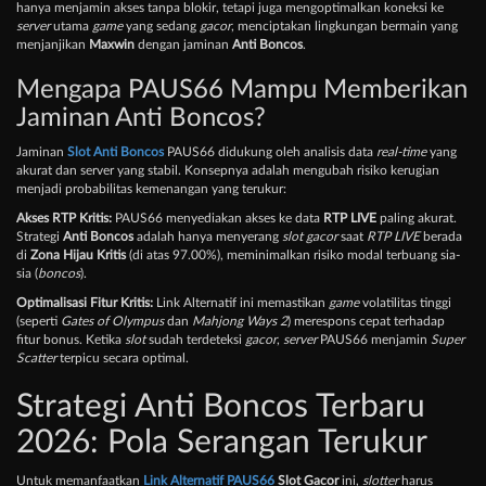
hanya menjamin akses tanpa blokir, tetapi juga mengoptimalkan koneksi ke
server
utama
game
yang sedang
gacor
, menciptakan lingkungan bermain yang
menjanjikan
Maxwin
dengan jaminan
Anti Boncos
.
Mengapa PAUS66 Mampu Memberikan
Jaminan Anti Boncos?
Jaminan
Slot
Anti Boncos
PAUS66 didukung oleh analisis data
real-time
yang
akurat dan server yang stabil. Konsepnya adalah mengubah risiko kerugian
menjadi probabilitas kemenangan yang terukur:
Akses RTP Kritis:
PAUS66 menyediakan akses ke data
RTP LIVE
paling akurat.
Strategi
Anti Boncos
adalah hanya menyerang
slot gacor
saat
RTP LIVE
berada
di
Zona Hijau Kritis
(di atas 97.00%), meminimalkan risiko modal terbuang sia-
sia (
boncos
).
Optimalisasi Fitur Kritis:
Link Alternatif ini memastikan
game
volatilitas tinggi
(seperti
Gates of Olympus
dan
Mahjong Ways 2
) merespons cepat terhadap
fitur bonus. Ketika
slot
sudah terdeteksi
gacor
,
server
PAUS66 menjamin
Super
Scatter
terpicu secara optimal.
Strategi Anti Boncos Terbaru
2026: Pola Serangan Terukur
Untuk memanfaatkan
Link Alternatif PAUS66
Slot Gacor
ini,
slotter
harus