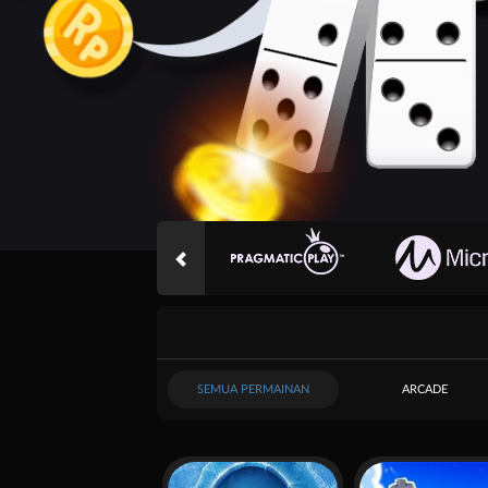
SEMUA PERMAINAN
ARCADE