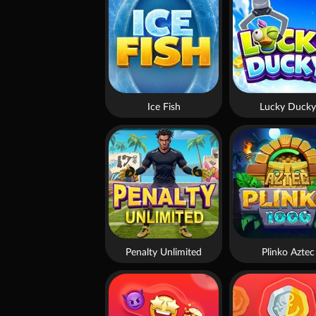
Ice Fish
Lucky Ducky
Penalty Unlimited
Plinko Aztec