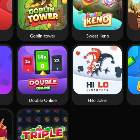
Goblin-tower
Sweet Keno
Double Online
Hilo Joker