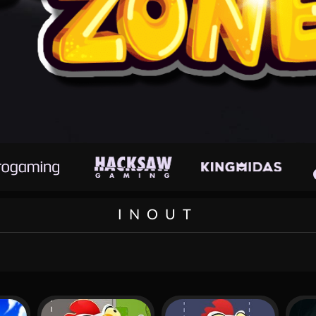
INOUT