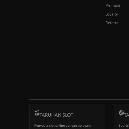
Promosi
Loyalty
Referral
TARUHAN SLOT
T
Penyedia slot online dengan beragam
Sports