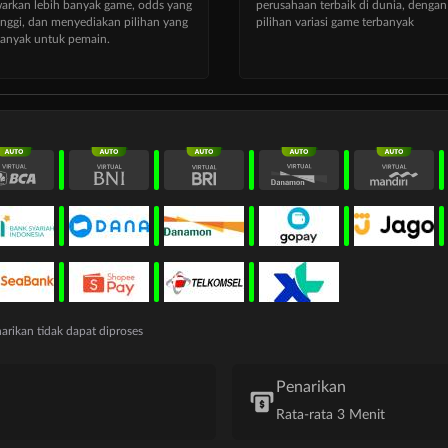
rkan lebih banyak game, odds yang
perusahaan terbaik di dunia, dengan
tinggi, dan menyediakan pilihan yang
pilihan variasi game terbanyak
banyak untuk pemain.
arikan tidak dapat diproses
Penarikan
Rata-rata 3 Menit