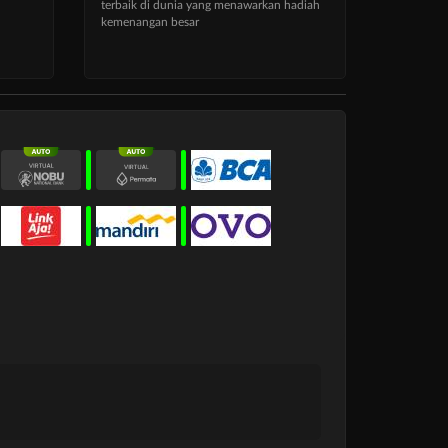
terbaik di dunia yang menawarkan hadiah
kemenangan besar