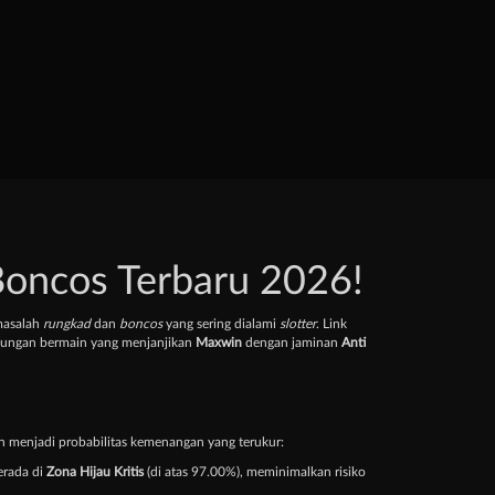
Boncos Terbaru 2026!
masalah
rungkad
dan
boncos
yang sering dialami
slotter
. Link
gkungan bermain yang menjanjikan
Maxwin
dengan jaminan
Anti
n menjadi probabilitas kemenangan yang terukur:
rada di
Zona Hijau Kritis
(di atas 97.00%), meminimalkan risiko