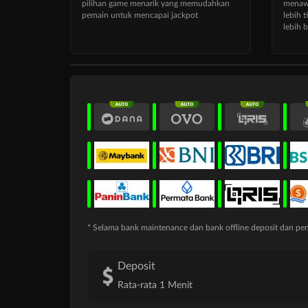
pilihan game menarik yang memudahkan
menawa
pemain untuk mencapai jackpot
lebih 
lebih 
* Selama bank maintenance dan bank offline deposit dan pen
Deposit
Rata-rata 1 Menit